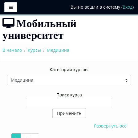
Боковая панель
Вы не вошли в систему (
Вход
)
Перейти
Мобильный
к
основному
университет
содержанию
В начало
Курсы
Медицина
Категории курсов:
Поиск курса
Применить
Развернуть всё