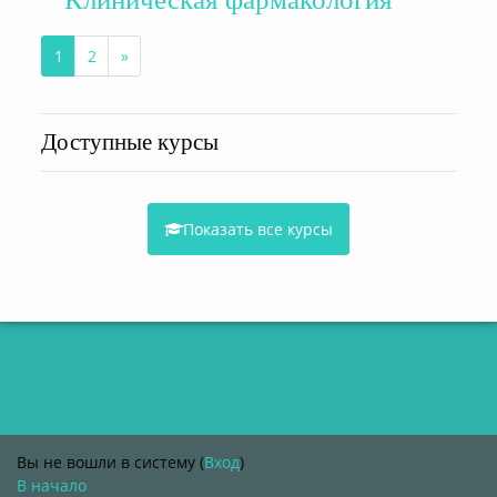
1
2
»
(текущая)
Далее
Доступные курсы
Показать все курсы
Вы не вошли в систему (
Вход
)
В начало