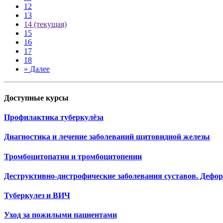
12
13
14
(текущая)
15
16
17
18
»
Далее
Доступные курсы
Профилактика туберкулёза
Диагностика и лечение заболеваний щитовидной железы
Тромбоцитопатии и тромбоцитопении
Деструктивно-дистрофические заболевания суставов. Деф
Туберкулез и ВИЧ
Уход за пожилыми пациентами