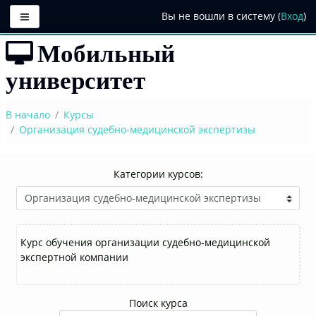
Боковая панель
Вы не вошли в систему (
Вход
)
Перейти
Мобильный
к
основному
университет
содержанию
В начало
Курсы
Организация судебно-медицинской экспертизы
Категории курсов:
Курс обучения организации судебно-медицинской
экспертной компании
Поиск курса